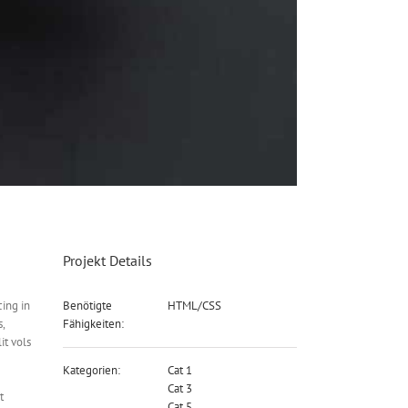
Projekt Details
cing in
Benötigte
HTML/CSS
,
Fähigkeiten:
it vols
Kategorien:
Cat 1
Cat 3
t
Cat 5