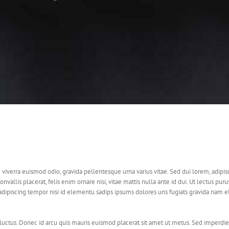
 viverra euismod odio, gravida pellentesque urna varius vitae. Sed dui lorem, adipis
nvallis placerat, felis enim ornare nisi, vitae mattis nulla ante id dui. Ut lectus purus
dipiscing tempor nisi id elementu sadips ipsums dolores uns fugiats gravida nam el
 luctus. Donec id arcu quis mauris euismod placerat sit amet ut metus. Sed imperdie