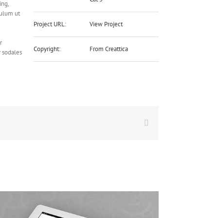
ing,
bulum ut
Project URL:
View Project
r
Copyright:
From Creattica
 sodales
WhatsApp