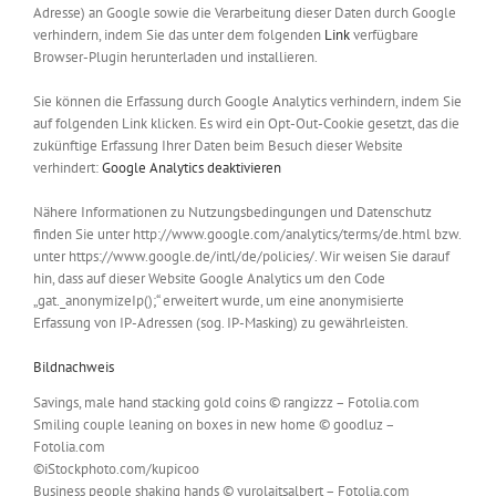
Adresse) an Google sowie die Verarbeitung dieser Daten durch Google
verhindern, indem Sie das unter dem folgenden
Link
verfügbare
Browser-Plugin herunterladen und installieren.
Sie können die Erfassung durch Google Analytics verhindern, indem Sie
auf folgenden Link klicken. Es wird ein Opt-Out-Cookie gesetzt, das die
zukünftige Erfassung Ihrer Daten beim Besuch dieser Website
verhindert:
Google Analytics deaktivieren
Nähere Informationen zu Nutzungsbedingungen und Datenschutz
finden Sie unter http://www.google.com/analytics/terms/de.html bzw.
unter https://www.google.de/intl/de/policies/. Wir weisen Sie darauf
hin, dass auf dieser Website Google Analytics um den Code
„gat._anonymizeIp();“ erweitert wurde, um eine anonymisierte
Erfassung von IP-Adressen (sog. IP-Masking) zu gewährleisten.
Bildnachweis
Savings, male hand stacking gold coins © rangizzz – Fotolia.com
Smiling couple leaning on boxes in new home © goodluz –
Fotolia.com
©iStockphoto.com/kupicoo
Business people shaking hands © yurolaitsalbert – Fotolia.com