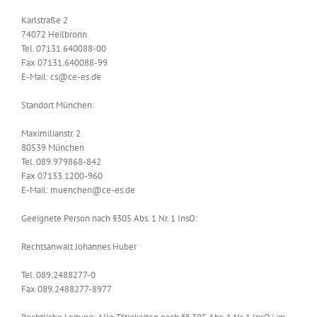
Karlstraße 2
74072 Heilbronn
Tel. 07131.640088-00
Fax 07131.640088-99
E-Mail: cs@ce-es.de
Standort München:
Maximilianstr. 2
80539 München
Tel. 089.979868-842
Fax 07133.1200-960
E-Mail: muenchen@ce-es.de
Geeignete Person nach §305 Abs. 1 Nr. 1 InsO:
Rechtsanwalt Johannes Huber
Tel. 089.2488277-0
Fax 089.2488277-8977