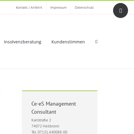
Toggle
Kontakt / Anfahrt
Impressum
Datenschutz
Sliding
Bar
Area
Insolvenzberatung
Kundenstimmen
-
Ce-eS Management
Consultant
Karlstraße 2
74072 Heilbronn
Tel. 07131.640088-00