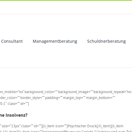
Consultant
Managementberatung
Schuldnerberatung
de_on_mobile=“no“ background_color=““ background_image=““ background_repeat=“no
rder_color=““ border_style=““ padding=““ margin_top=““ margin_bottom=““
.1″ class=““ id=““]
ne Insolvenz?
“ size=“13px“ class=““ id=““][li_item icon=““]Psychischer Druck[/li_item][li_item
. [/li_item][li_item icon=““]Insolvenzeröffnung vor Gericht. Gläubiger sind zum Teil