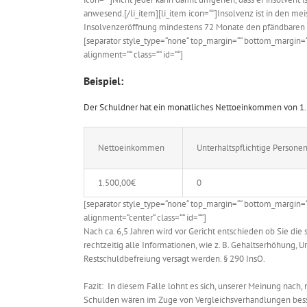
anwesend.[/li_item][li_item icon=““]Insolvenz ist in den mei
Insolvenzeröffnung mindestens 72 Monate den pfändbaren Te
[separator style_type=“none“ top_margin=““ bottom_margin=““ 
alignment=““ class=““ id=““]
Beispiel:
Der Schuldner hat ein monatliches Nettoeinkommen von 1.50
Nettoeinkommen
Unterhaltspflichtige Persone
1.500,00€
0
[separator style_type=“none“ top_margin=““ bottom_margin=“20
alignment=“center“ class=““ id=““]
Nach ca. 6,5 Jahren wird vor Gericht entschieden ob Sie di
rechtzeitig alle Informationen, wie z. B. Gehaltserhöhung,
Restschuldbefreiung versagt werden. § 290 InsO.
Fazit: In diesem Falle lohnt es sich, unserer Meinung nach,
Schulden wären im Zuge von Vergleichsverhandlungen bess