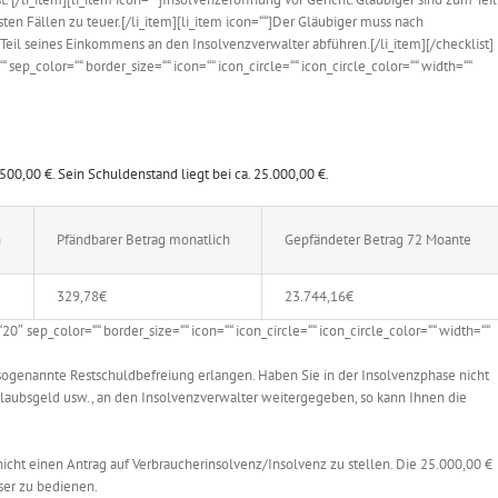
sten Fällen zu teuer.[/li_item][li_item icon=““]Der Gläubiger muss nach
il seines Einkommens an den Insolvenzverwalter abführen.[/li_item][/checklist]
sep_color=““ border_size=““ icon=““ icon_circle=““ icon_circle_color=““ width=““
0,00 €. Sein Schuldenstand liegt bei ca. 25.000,00 €.
n
Pfändbarer Betrag monatlich
Gepfändeter Betrag 72 Moante
329,78€
23.744,16€
″ sep_color=““ border_size=““ icon=““ icon_circle=““ icon_circle_color=““ width=““
e sogenannte Restschuldbefreiung erlangen. Haben Sie in der Insolvenzphase nicht
 Urlaubsgeld usw., an den Insolvenzverwalter weitergegeben, so kann Ihnen die
 nicht einen Antrag auf Verbraucherinsolvenz/Insolvenz zu stellen. Die 25.000,00 €
er zu bedienen.