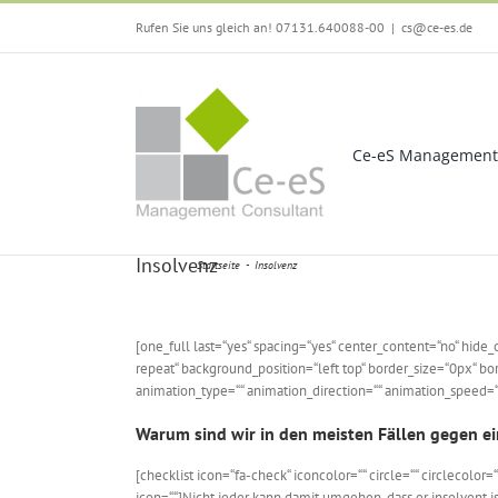
Zum
Rufen Sie uns gleich an! 07131.640088-00
|
cs@ce-es.de
Inhalt
springen
Ce-eS Management 
Insolvenz
Startseite
Insolvenz
[one_full last=“yes“ spacing=“yes“ center_content=“no“ hi
repeat“ background_position=“left top“ border_size=“0px“ bo
animation_type=““ animation_direction=““ animation_speed=“0
Warum sind wir in den meisten Fällen gegen ei
[checklist icon=“fa-check“ iconcolor=““ circle=““ circlecolor=“
icon=““]Nicht jeder kann damit umgehen, dass er insolvent ist